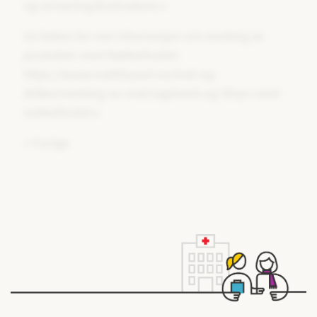
og-ernaering/kostradene
Se linken for mer informasjon om merking av
produkter med Nøkkelhullet:
https://www.mattilsynet.no/mat-og-
drikke/merking-av-mat/regelverk-og-tilsyn-med-
nokkelhullet
«
Forrige