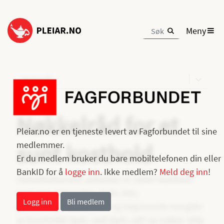
Meny
Hopp til…
«
Forrige
Nøkkelråd for et
Pleiar.no er en tjeneste levert av Fagforbundet til sine
medlemmer.
sunt kosthold
Er du medlem bruker du bare mobiltelefonen din eller
BankID for å
logge inn
. Ikke medlem?
Meld deg inn
!
Helsedirektoratet anbefaler et variert kosthold
med mye grønnsaker, frukt, bær,
Logg inn
Bli medlem
grovekornprodukter, fisk og begrensede mengder
av bearbeidet kjøtt, rødt kjøtt, salt og sukker. Velg