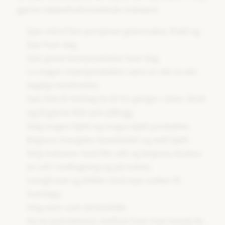
gjerne nøkkelhullsmerkede matvarer.
Spis minst fem porsjoner grønnsaker, frukt og
bær hver dag.
Spis grove kornprodukter hver dag.
La magre meieriprodukter være en del av det
daglige kostholdet.
Spis fisk til middag to til tre ganger i uken. Bruk
også gjerne fisk som pålegg.
Velg magert kjøtt og magre kjøtt produkter.
Begrens mengden bearbeidet og rødt kjøtt
Velg matvarer med lite salt og begrens bruken
av salt i matlagning og på maten.
Unngå mat og drikke med mye sukker til
hverdags.
Velg vann som tørstedrikk.
Ha en god balanse mellom hvor mye energi du