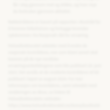
får i deg gjennom mat og drikke, og hvor mye
du forbruker gjennom aktivitet.
Nøkkelrådene er basert på rapporten «Kostråd for
å fremme folkehelsen og forbygge kroniske
sykdommer» fra Nasjonalt råd for ernæring.
Helsedirektoratet arbeider med å endre de
nasjonale kostrådene, noe som blant annet skal
baseres på de nye nordiske
ernæringsanbefalingene som ble publisert 20. juni
2023. Det anslås at de reviderte kostrådene vil bli
publisert i løpet av august 2024. For mer
informasjon om kostrådene, samt arbeidet med
revideringen av disse, se linken til
Helsedirektoratets nettsider:
https://www.helsedirektoratet.no/tema/kosthold-